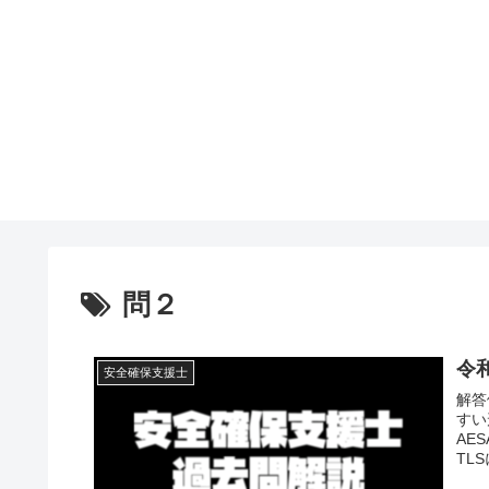
問２
令
安全確保支援士
解答
すい
AE
TL