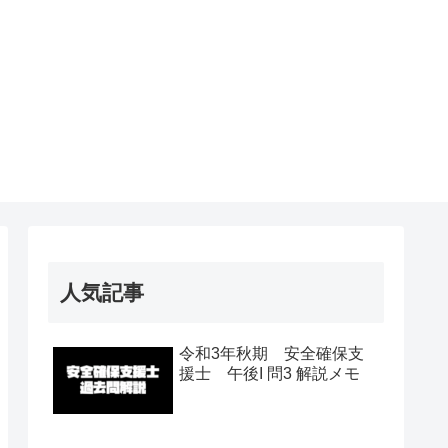
人気記事
令和3年秋期 安全確保支
援士 午後I 問3 解説メモ